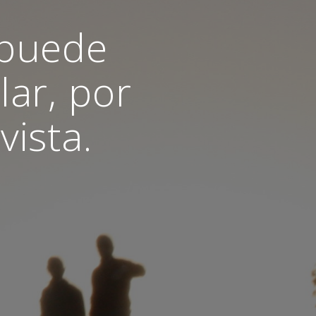
 puede
lar, por
vista.