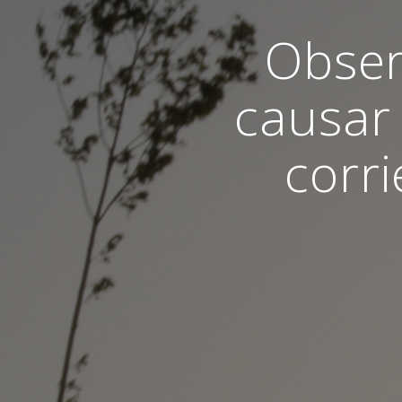
Obser
causar 
corri