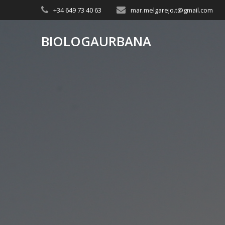
+34 649 73 40 63
mar.melgarejo.t@gmail.com
BIOLOGAURBANA