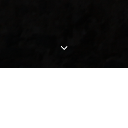
i n v e s t i g a c i ó n